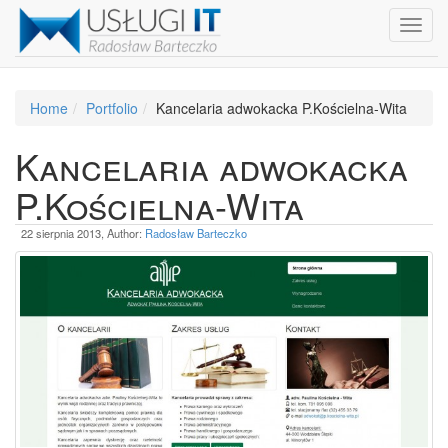
Toggl
navig
Home
Portfolio
Kancelaria adwokacka P.Kościelna-Wita
Kancelaria adwokacka
P.Kościelna-Wita
22 sierpnia 2013
,
Author:
Radosław Barteczko