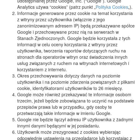
udostępnianej przez Google, Inc. (“Google”). Google
Analytics używa “cookies” (patrz punkt „
Polityka Cookies
„).
Informacje generowane przez cookie na temat korzystania
z witryny przez użytkownika (włącznie z jego
zanonimizowanym adresem IP) będą przekazywane spółce
Google i przechowywane przez nią na serwerach w
Stanach Zjednoczonych. Google będzie korzystała z tych
informacji w celu oceny korzystania z witryny przez
użytkownika, tworzenia raportów dotyczących ruchu na
stronach dla operatorów witryn oraz świadczenia innych
usług związanych z ruchem na witrynach internetowych i
korzystaniem z internetu.
Okres przechowywania dotyczy danych na poziomie
użytkownika i na poziomie zdarzenia powiązanych z plikami
cookie, identyfikatorami użytkowników to 26 miesięcy.
Google może również przekazywać te informacje osobom
trzecim, jeżeli będzie zobowiązana to uczynić na podstawie
przepisów prawa lub w przypadku, gdy osoby te
przetwarzają takie informacje w imieniu Google.
Google nie będzie łączył adresu IP użytkownika z żadnymi
innymi danymi będącymi w jej posiadaniu.
Użytkownik może zrezygnować z cookies wybierając
odpowiednie ustawienia na przeglądarce lub korzystając z